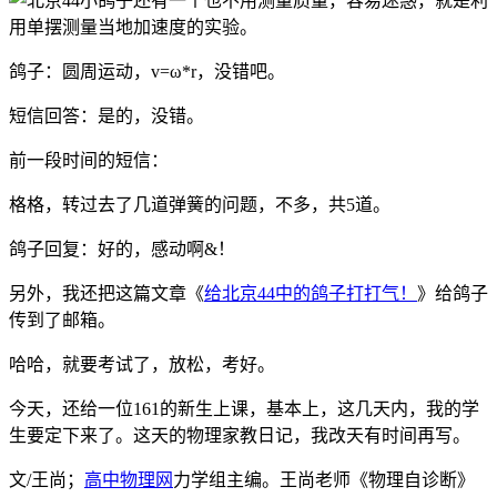
还有一个也不用测量质量，容易迷惑，就是利
用单摆测量当地加速度的实验。
鸽子：圆周运动，v=ω*r，没错吧。
短信回答：是的，没错。
前一段时间的短信：
格格，转过去了几道弹簧的问题，不多，共5道。
鸽子回复：好的，感动啊&！
另外，我还把这篇文章《
给北京44中的鸽子打打气！
》给鸽子
传到了邮箱。
哈哈，就要考试了，放松，考好。
今天，还给一位161的新生上课，基本上，这几天内，我的学
生要定下来了。这天的物理家教日记，我改天有时间再写。
文/王尚；
高中物理网
力学组主编。王尚老师《物理自诊断》