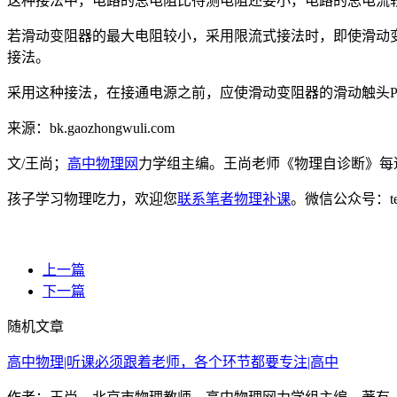
这种接法中，电路的总电阻比待测电阻还要小，电路的总电流
若滑动变阻器的最大电阻较小，采用限流式接法时，即使滑动
接法。
采用这种接法，在接通电源之前，应使滑动变阻器的滑动触头
来源：bk.gaozhongwuli.com
文/王尚；
高中物理网
力学组主编。王尚老师《物理自诊断》每
孩子学习物理吃力，欢迎您
联系笔者物理补课
。微信公众号：t
上一篇
下一篇
随机文章
高中物理|听课必须跟着老师，各个环节都要专注|高中