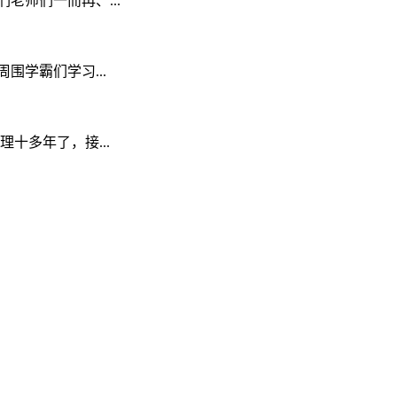
师们一而再、...
学霸们学习...
十多年了，接...