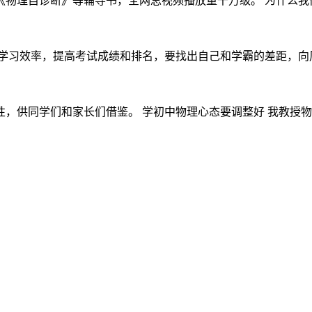
物理自诊断》等辅导书，全网总视频播放量千万级。 为什么我们老
学习效率，提高考试成绩和排名，要找出自己和学霸的差距，向周围
供同学们和家长们借鉴。 学初中物理心态要调整好 我教授物理