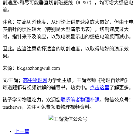
割速度v和尽可能垂直切割磁感线（θ=90°），均可增大感应电
流。
注意：提高切割速度，从理论上讲是速度愈大愈好，但由于电
表指针的惯性较大（特别是大型演示电表），切割速度过大
时，指针来不及响应，以致电表显示出的感应电流反而减小。
因此。应当注意选择适当的切割速度，以取得较好的演示效
果。
来源：bk.gaozhongwuli.com
文/王尚；
高中物理网
力学组主编。王尚老师《物理自诊断》
每道题都有视频讲解的辅导书，热卖中。
点击这里
了解更多。
孩子学习物理吃力，欢迎您
联系笔者物理补课
。微信公众号：
teacherws，关注可免费领取物理视频资料。
上一篇