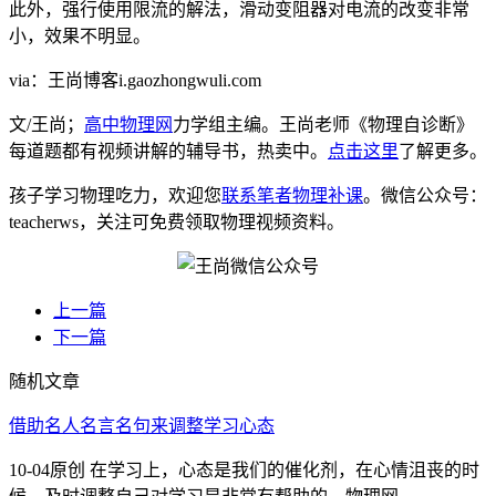
此外，强行使用限流的解法，滑动变阻器对电流的改变非常
小，效果不明显。
via：王尚博客i.gaozhongwuli.com
文/王尚；
高中物理网
力学组主编。王尚老师《物理自诊断》
每道题都有视频讲解的辅导书，热卖中。
点击这里
了解更多。
孩子学习物理吃力，欢迎您
联系笔者物理补课
。微信公众号：
teacherws，关注可免费领取物理视频资料。
上一篇
下一篇
随机文章
借助名人名言名句来调整学习心态
10-04原创 在学习上，心态是我们的催化剂，在心情沮丧的时