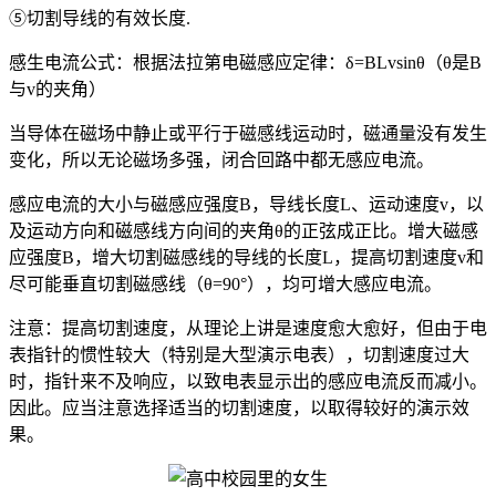
⑤切割导线的有效长度.
感生电流公式：根据法拉第电磁感应定律：δ=BLvsinθ（θ是B
与v的夹角）
当导体在磁场中静止或平行于磁感线运动时，磁通量没有发生
变化，所以无论磁场多强，闭合回路中都无感应电流。
感应电流的大小与磁感应强度B，导线长度L、运动速度v，以
及运动方向和磁感线方向间的夹角θ的正弦成正比。增大磁感
应强度B，增大切割磁感线的导线的长度L，提高切割速度v和
尽可能垂直切割磁感线（θ=90°），均可增大感应电流。
注意：提高切割速度，从理论上讲是速度愈大愈好，但由于电
表指针的惯性较大（特别是大型演示电表），切割速度过大
时，指针来不及响应，以致电表显示出的感应电流反而减小。
因此。应当注意选择适当的切割速度，以取得较好的演示效
果。