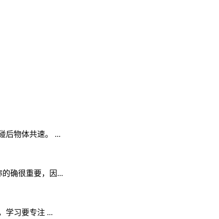
物体共速。 ...
的确很重要，因...
习要专注 ...