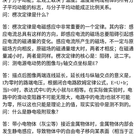
决于分子动能；宏观上取决于温度。温度是构成物体的所有分
子平均动能的标志，与分子平均动能成正比例关系。
问：楞次定律是什么？
答：楞次定律是电磁感应中非常重要的一个定律。其内容：感
应电流总具有这样的方向，即感应电流的磁场总要阻碍引起感
应电流的磁通量的变化。感应电流所产生的磁场，不一定与原
磁场方向相反，原磁场的磁通量增大时，两者才相反；在磁通
量减小时，两者是同样。楞次定律的核心是：阻碍，这二字。
问：测电源电动势的图像与y轴交点坐标是E？
答：描点后图像两端连线延长，延长线与纵轴交点的意义是，
I为零时的路端电压，根据闭合电路欧姆定律公式，E=U+Ir；
当I=0时，表达式中U的大小就与E相等。在实际做实验时，电
路中的滑动变阻器不可能无限大，电路中的电流I也就不可能
为零，所以这也只能是理论上的值，现实实验中是测不到的。
问：什么是静电吸附现象？
答：带小电物体（灰尘等）接近金属物体时，金属物体内部会
发生静电感应，导致物体中的自由电子移向某表面（相当于正