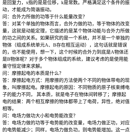
是回复力，x指的是是位移，k是常数。严格满足这个条件的振
动，才能成为简谐振动。
问：合外力所做的功等于什么能量改变？
答：对某个单独的物体而言，合外力做的功，等于物体的改变
量，这就是动能定理，它描述的是某个物体动能与合外力所做
的功之间的关系。如果研究的是一个系统，并不是一个单独的
物体（组成系统单元A、B存在相互运动），这句话就是错误
的，也不能使用，想一下，这个时候的合外力到底是A物体还
是B物体呢？对于多个物体组成的系统，建议考虑的是使用能
量守恒定律来求解。
问：摩擦起电的本质是什么？
答：摩擦起电方式：用摩擦的方法使两个不同的物体带电的现
象，叫摩擦起电。摩擦起电的原因：不同物质的原子核束缚电
子的能力不同， 其本质，就是电子在物体间转移了；摩擦起
电的结果：两个相互摩擦的物体都带上了电荷，异性，绝对值
相等。
问：电场力做功大小和电势能改变？
答：电场力做的功等于电势能的改变量，电场力做正功，对应
的电势能减少；同样，电场力做负功，则电势能增加。这一点