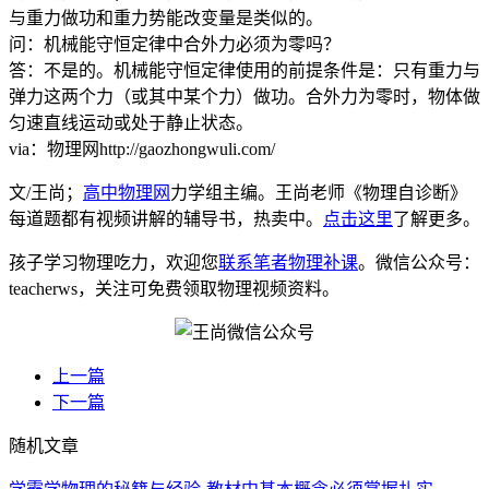
与重力做功和重力势能改变量是类似的。
问：机械能守恒定律中合外力必须为零吗？
答：不是的。机械能守恒定律使用的前提条件是：只有重力与
弹力这两个力（或其中某个力）做功。合外力为零时，物体做
匀速直线运动或处于静止状态。
via：物理网http://gaozhongwuli.com/
文/王尚；
高中物理网
力学组主编。王尚老师《物理自诊断》
每道题都有视频讲解的辅导书，热卖中。
点击这里
了解更多。
孩子学习物理吃力，欢迎您
联系笔者物理补课
。微信公众号：
teacherws，关注可免费领取物理视频资料。
上一篇
下一篇
随机文章