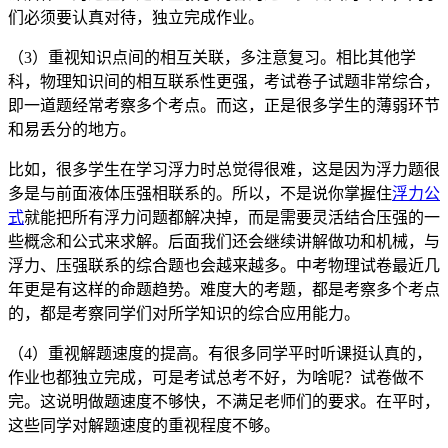
们必须要认真对待，独立完成作业。
（3）重视知识点间的相互关联，多注意复习。相比其他学
科，物理知识间的相互联系性更强，考试卷子试题非常综合，
即一道题经常考察多个考点。而这，正是很多学生的薄弱环节
和易丢分的地方。
比如，很多学生在学习浮力时总觉得很难，这是因为浮力题很
多是与前面液体压强相联系的。所以，不是说你掌握住
浮力公
式
就能把所有浮力问题都解决掉，而是需要灵活结合压强的一
些概念和公式来求解。后面我们还会继续讲解做功和机械，与
浮力、压强联系的综合题也会越来越多。中考物理试卷最近几
年更是有这样的命题趋势。难度大的考题，都是考察多个考点
的，都是考察同学们对所学知识的综合应用能力。
（4）重视解题速度的提高。有很多同学平时听课挺认真的，
作业也都独立完成，可是考试总考不好，为啥呢？试卷做不
完。这说明做题速度不够快，不满足老师们的要求。在平时，
这些同学对解题速度的重视程度不够。