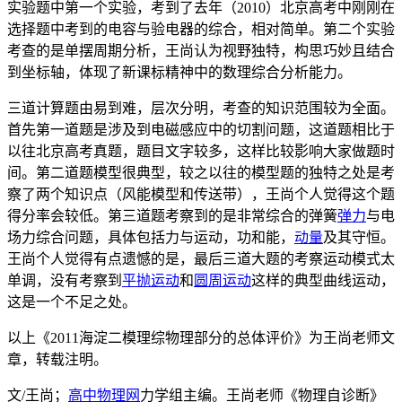
实验题中第一个实验，考到了去年（2010）北京高考中刚刚在
选择题中考到的电容与验电器的综合，相对简单。第二个实验
考查的是单摆周期分析，王尚认为视野独特，构思巧妙且结合
到坐标轴，体现了新课标精神中的数理综合分析能力。
三道计算题由易到难，层次分明，考查的知识范围较为全面。
首先第一道题是涉及到电磁感应中的切割问题，这道题相比于
以往北京高考真题，题目文字较多，这样比较影响大家做题时
间。第二道题模型很典型，较之以往的模型题的独特之处是考
察了两个知识点（风能模型和传送带），王尚个人觉得这个题
得分率会较低。第三道题考察到的是非常综合的弹簧
弹力
与电
场力综合问题，具体包括力与运动，功和能，
动量
及其守恒。
王尚个人觉得有点遗憾的是，最后三道大题的考察运动模式太
单调，没有考察到
平抛运动
和
圆周运动
这样的典型曲线运动，
这是一个不足之处。
以上《2011海淀二模理综物理部分的总体评价》为王尚老师文
章，转载注明。
文/王尚；
高中物理网
力学组主编。王尚老师《物理自诊断》