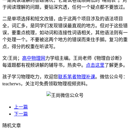
一是阅读理解的答题情况，它是试卷成绩高低的“晴雨表”。对
于阅读理解的问题，要钻深究透，任何一个疑点都不要放过。
二是单项选择和短文改错，由于这两个项目涉及的语法项目
全，词汇多，是同学们发现错误最直观的地方。但对于这些错
误，要重点梳理，如动词和连接性词语相关，其他语法则有一
个处理一个。不要被这两个地方的错误而束住手脚。复习的重
点，得分的权重在听读写。
文/王尚；
高中物理网
力学组主编。王尚老师《物理自诊断》
每道题都有视频讲解的辅导书，热卖中。
点击这里
了解更多。
孩子学习物理吃力，欢迎您
联系笔者物理补课
。微信公众号：
teacherws，关注可免费领取物理视频资料。
上一篇
下一篇
随机文章