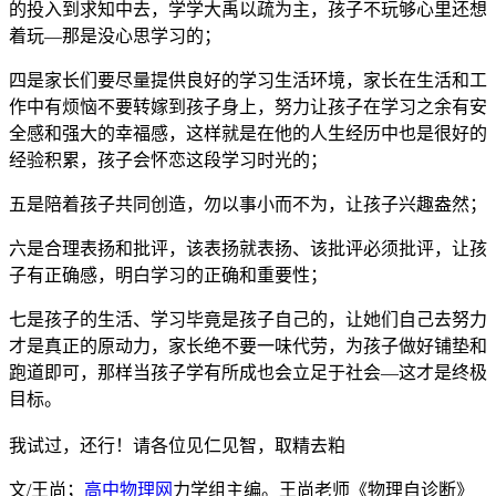
的投入到求知中去，学学大禹以疏为主，孩子不玩够心里还想
着玩—那是没心思学习的；
四是家长们要尽量提供良好的学习生活环境，家长在生活和工
作中有烦恼不要转嫁到孩子身上，努力让孩子在学习之余有安
全感和强大的幸福感，这样就是在他的人生经历中也是很好的
经验积累，孩子会怀恋这段学习时光的；
五是陪着孩子共同创造，勿以事小而不为，让孩子兴趣盎然；
六是合理表扬和批评，该表扬就表扬、该批评必须批评，让孩
子有正确感，明白学习的正确和重要性；
七是孩子的生活、学习毕竟是孩子自己的，让她们自己去努力
才是真正的原动力，家长绝不要一味代劳，为孩子做好铺垫和
跑道即可，那样当孩子学有所成也会立足于社会—这才是终极
目标。
我试过，还行！请各位见仁见智，取精去粕
文/王尚；
高中物理网
力学组主编。王尚老师《物理自诊断》