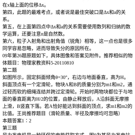
在x轴上面的位移Δx。
第四，此题的最难考点，或者说是最佳突破口是Δx和a的关
系。
第五，在上面第四点中Δx和a的关系需要使用数列和归纳的数
学运算，还要注意n是自然数。
第六，粒子入射角和出射角值（锐角）相等，这一点也是很多
同学容易忽略，进而导致失分的原因所在。
09年第26题原题如下，具体图像和答案见附件。推荐相似的物
体题目：物理家教资料5-20110810
第二题
如图所示，固定斜面倾角θ=30°，右边与地面垂直，高为H。
斜面顶点有一个定滑轮，物块A和B的质量分别为m1和m2，通
过轻而软的细绳连结并跨过定滑轮。开始时两物块都位于与地
面的垂直距离为H/2的位置，由静止释放后，A沿斜面无摩擦
上滑，B竖直下落。若A恰好能达到斜面的顶点，求m1和m2的
比值。王尚推荐题目（滑轮质量、半径及摩擦均可忽略）
本题答案1∶2
第三题