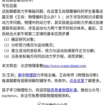
其他题答案见附件。
写在后面
这些题都是力学基础问题，在这里王尚提醒偏科的学生看看这
篇文章《王尚：物理偏科怎么办？》；对于涉及的知识点都是
动力学问题。物理中的动力学，其实就是运动和力学通过加速
度联系起来的，涉及运动与力两个章节的知识体系。最后，王
尚给出大家牛顿第二定律的基本应用步骤
（1）确定研究对象；
（2）分析受力情况与运动情况；
（3）建立适当的坐标系，将力与运动加速度作正交分解；
（4）沿各坐标轴方向列出动力学方程，进而求解；
本文转自：北京物理家教
http://www.wang-shang.com
文/王尚；
高中物理网
力学组主编。王尚老师《物理自诊断》
每道题都有视频讲解的辅导书，热卖中。
点击这里
了解更多。
孩子学习物理吃力，欢迎您
联系笔者物理补课
。微信公众号：
teacherws，关注可免费领取物理视频资料。