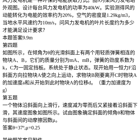
风力发电机是一种环保的电能获取方式。图9为某风力发电站
外观图。设计每台风力发电机的功率为40kW。实验测得风的
动能转化为电能的效率约为20%，空气的密度是1.29kg/m3，
当地水平风速约为10m/s，问风力发电机的叶片长度约为多少
才能满足设计要求？
本题答案9.9m
第四题
如图所示，在倾角为θ的光滑斜面上有两个用轻质弹簧相连的
物块A、B，它们的质量分别为mA、mB，弹簧的劲度系数为
k，C为一固定挡板。系统处于静止状态。现开始用一恒力F沿
斜面方向拉物块A使之向上运动，求物块B刚要离开C时物块A
的加速度a和从开始到此时物块A的位移d。（重力加速度为
g）
第五题
一个物体沿斜面向上滑行，速度减为零而后又紧接着沿斜面下
滑，其速度图象如图所示。试由图象确定斜面的倾角θ和物体
与斜面间的动摩擦因数μ。
答案θ=37º,μ=0.25