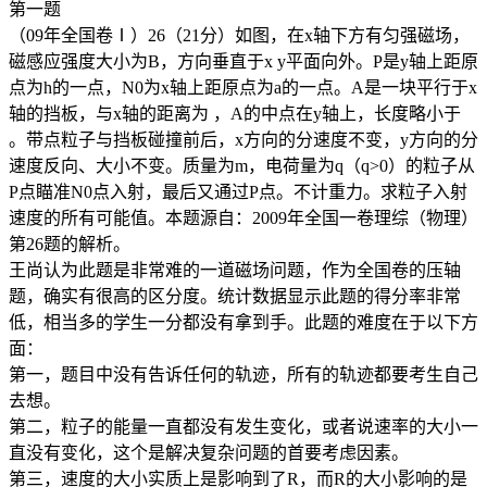
第一题
（09年全国卷Ⅰ）26（21分）如图，在x轴下方有匀强磁场，
磁感应强度大小为B，方向垂直于x y平面向外。P是y轴上距原
点为h的一点，N0为x轴上距原点为a的一点。A是一块平行于x
轴的挡板，与x轴的距离为 ，A的中点在y轴上，长度略小于
。带点粒子与挡板碰撞前后，x方向的分速度不变，y方向的分
速度反向、大小不变。质量为m，电荷量为q（q>0）的粒子从
P点瞄准N0点入射，最后又通过P点。不计重力。求粒子入射
速度的所有可能值。本题源自：2009年全国一卷理综（物理）
第26题的解析。
王尚认为此题是非常难的一道磁场问题，作为全国卷的压轴
题，确实有很高的区分度。统计数据显示此题的得分率非常
低，相当多的学生一分都没有拿到手。此题的难度在于以下方
面：
第一，题目中没有告诉任何的轨迹，所有的轨迹都要考生自己
去想。
第二，粒子的能量一直都没有发生变化，或者说速率的大小一
直没有变化，这个是解决复杂问题的首要考虑因素。
第三，速度的大小实质上是影响到了R，而R的大小影响的是