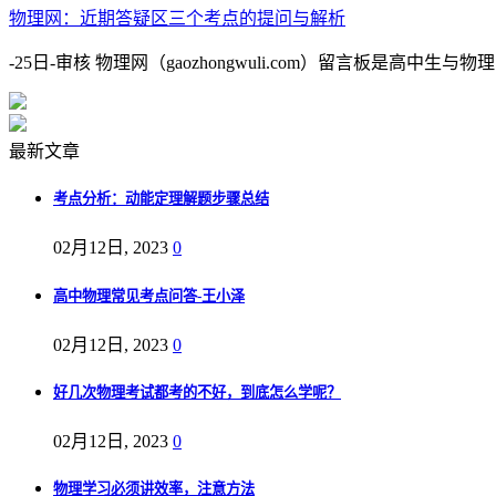
物理网：近期答疑区三个考点的提问与解析
-25日-审核 物理网（gaozhongwuli.com）留言板是
最新文章
考点分析：动能定理解题步骤总结
02月12日, 2023
0
高中物理常见考点问答-王小泽
02月12日, 2023
0
好几次物理考试都考的不好，到底怎么学呢？
02月12日, 2023
0
物理学习必须讲效率，注意方法