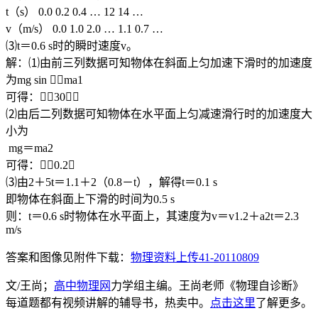
t（s） 0.0 0.2 0.4 … 12 14 …
v（m/s） 0.0 1.0 2.0 … 1.1 0.7 …
⑶t＝0.6 s时的瞬时速度v。
解：⑴由前三列数据可知物体在斜面上匀加速下滑时的加速度
为mg sin ＝ma1
可得：＝30，
⑵由后二列数据可知物体在水平面上匀减速滑行时的加速度大
小为
mg＝ma2
可得：＝0.2，
⑶由2＋5t＝1.1＋2（0.8－t），解得t＝0.1 s
即物体在斜面上下滑的时间为0.5 s
则：t＝0.6 s时物体在水平面上，其速度为v＝v1.2＋a2t＝2.3
m/s
答案和图像见附件下载：
物理资料上传41-20110809
文/王尚；
高中物理网
力学组主编。王尚老师《物理自诊断》
每道题都有视频讲解的辅导书，热卖中。
点击这里
了解更多。