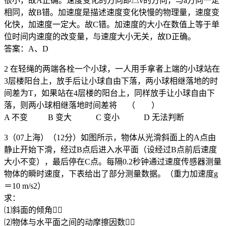
很小，故A正确。速度变化的方向即△v的方向，与a方向一定
相同，故B错。加速度是描述速度变化快慢的物理量，速度变
化快，加速度一定大。故C错。加速度的大小在数值上等于单
位时间内速度的改变量，与速度大小无关，故D正确。
答案：A、D
2 在轻绳的两端各栓一个小球，一人用手拿者上端的小球站在
3层楼阳台上，放手后让小球自由下落，两小球相继落地的时
间差为T，如果站在4层楼的阳台上，同样放手让小球自由下
落，则两小球相继落地时间差将 （ ）
A 不变 B 变大 C 变小 D 无法判断
3（07上海）（12分）如图所示，物体从光滑斜面上的A点由
静止开始下滑，经过B点后进入水平面（设经过B点前后速度
大小不变），最后停在C点。每隔0.2秒钟通过速度传感器测量
物体的瞬时速度，下表给出了部分测量数据。（重力加速度g
＝10 m/s2）
求：
⑴斜面的倾角；
⑵物体与水平面之间的动摩擦因数；