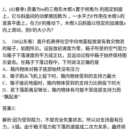
2，(02春季) 质量为m的三角形木楔A置于倾角为 的固定斜面
上，它与斜面间的动摩擦因数为 ，一水平力F作用在木楔A的
竖直平面上，在力F的推动下，木楔A沿斜面以恒定的加速度a
向上滑动，则F的大小为？
3，（08山东卷）直升机悬停在空中向地面投放装有救灾物资
的箱子，如图所示。设投放初速度为零，箱子所受的空气阻力
与箱子下落速度的平方成正比，且运动过程中箱子始终保持图
示姿态。在箱子下落过程中，下列说法正确的是
A．箱内物体对箱子底部始终没有压力
B．箱子刚从飞机上投下时，箱内物体受到的支持力最大
C．箱子接近地面时，箱内物体受到的支持力比刚投下时大
D．若下落距离足够长，箱内物体有可能不受底部支持力而
“飘起来”
答案:C
解析:因为受到阻力，不是完全失重状态，所以对支持面有压
力，A错。由于箱子阻力和下落的速度成二次方关系，最终将