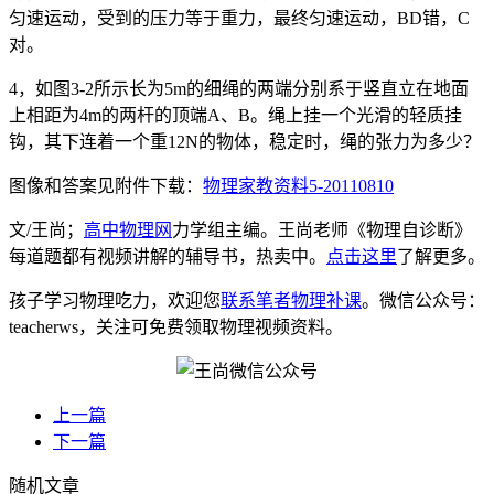
匀速运动，受到的压力等于重力，最终匀速运动，BD错，C
对。
4，如图3-2所示长为5m的细绳的两端分别系于竖直立在地面
上相距为4m的两杆的顶端A、B。绳上挂一个光滑的轻质挂
钩，其下连着一个重12N的物体，稳定时，绳的张力为多少？
图像和答案见附件下载：
物理家教资料5-20110810
文/王尚；
高中物理网
力学组主编。王尚老师《物理自诊断》
每道题都有视频讲解的辅导书，热卖中。
点击这里
了解更多。
孩子学习物理吃力，欢迎您
联系笔者物理补课
。微信公众号：
teacherws，关注可免费领取物理视频资料。
上一篇
下一篇
随机文章