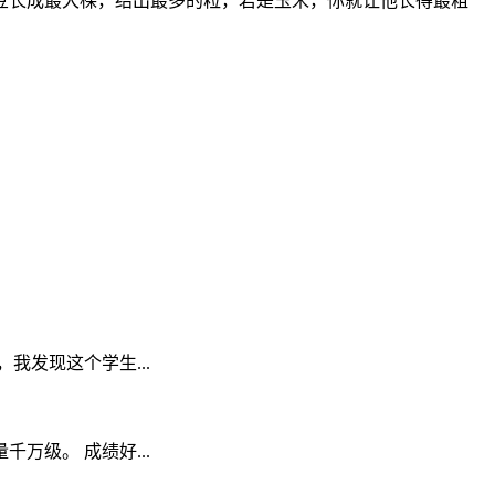
豆长成最大棵，结出最多的粒，若是玉米，你就让他长得最粗
发现这个学生...
级。 成绩好...