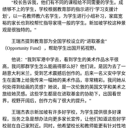
“校长告诉我，他们有不同的课程给不同需要的学生。成
绩够不上的学生，学校根据教育部的指示进行‘学习支援计
划’，以一名教师教六名学生，为学生进行小组补习，家庭宽
裕的家长也到校帮忙指导家境一般的学生。新加坡学校这种景
观是很独特的。”
王瑞杰提到教育部为全国学校设立的“进取基金”
（Opportunity Fund），帮助学生出国开拓视野。
他说：“我到军港中学去，看到学生的美术作品水平很
高，我问那群学生怎么能画得那么好？他们说，是因为去了一
趟意大利米兰，受到艺术震撼后创作的。后来一名义安中学女
生在面簿上给我传来一幅她的美术作品，非常精彩。我问她从
何处得到绘画的灵感？她说，是一次伦敦的英国文学和美术之
旅给她灵感。这些学生都是在进取基金的协助下，出国看世
界，视野开阔后，创作力有了很大的提升。”
王瑞杰表示新加坡有许多好学校，为学生提供很多好课
程，当务之急是想办法向更多家长宣传，让他们知道这些好学
校就在自己家附近。同时，他希望校长和教师能更有针对性地