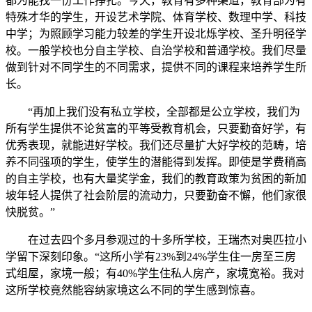
都为能找一份工作挣扎。今天，教育有多种渠道，教育部为有
特殊才华的学生，开设艺术学院、体育学校、数理中学、科技
中学；为照顾学习能力较差的学生开设北烁学校、圣升明径学
校。一般学校也分自主学校、自治学校和普通学校。我们尽量
做到针对不同学生的不同需求，提供不同的课程来培养学生所
长。
“再加上我们没有私立学校，全部都是公立学校，我们为
所有学生提供不论贫富的平等受教育机会，只要勤奋好学，有
优秀表现，就能进好学校。我们还尽量扩大好学校的范畴，培
养不同强项的学生，使学生的潜能得到发挥。即使是学费稍高
的自主学校，也有大量奖学金，我们的教育政策为贫困的新加
坡年轻人提供了社会阶层的流动力，只要勤奋不懈，他们家很
快脱贫。”
在过去四个多月参观过的十多所学校，王瑞杰对奥匹拉小
学留下深刻印象。“这所小学有23%到24%学生住一房至三房
式组屋，家境一般；有40%学生住私人房产，家境宽裕。我对
这所学校竟然能容纳家境这么不同的学生感到惊喜。