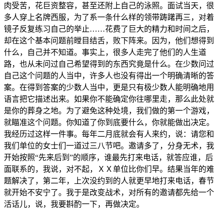
肉受苦，花巨资整容，甚至还附上自己的泳照。面试当天，很
多人穿上名牌西服，为了系一条什么样的领带踌躇再三，对着
镜子反复练习自己的举止
……
花费了巨大的精力和时间之后，
却在这个基本问题前瞠目结舌，败下阵来。因为，他们想得到
什么，自己并不知道。
事实上，很多人走完了他们的人生道
路，也从未问过自己希望得到的东西究竟是什么。在少数问过
自己这个问题的人当中，许多人也没有得出一个明确清晰的答
案。在得到答案的少数人当中，更是只有极少数人能明确地用
语言把它描述出来。
如果你不能确定你往哪里走，那么此处就
是你的葬身之地。
为了避免这种处境，我们做的第一个游戏，
就瞄准这个问题。你知道了你到底要什么，你就能做出决定。
我经历过这样一件事。
每年二月底就会有人来约，说：请您和
我们单位的女士们一道过三八节吧。邀请多了，分身无术，我
开始按照
“
先来后到
”
的顺序，谁最先打来电话，就答应谁，后
面联系的，我说，对不起，ＸＸ单位比你们早。结果当年的难
题解决了，第二年，上次没约到的人就更早地打来电话，春节
就开始不安宁了。我于是改变战术，对所有的邀请都先给一个
活话儿，说，我要斟酌一下，再做决定。