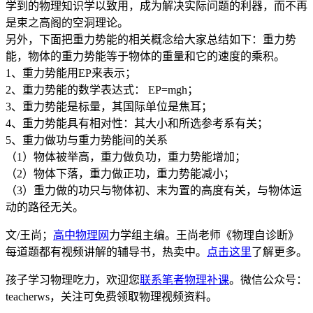
学到的物理知识学以致用，成为解决实际问题的利器，而不再
是束之高阁的空洞理论。
另外，下面把重力势能的相关概念给大家总结如下：重力势
能，物体的重力势能等于物体的重量和它的速度的乘积。
1、重力势能用EP来表示；
2、重力势能的数学表达式： EP=mgh；
3、重力势能是标量，其国际单位是焦耳；
4、重力势能具有相对性：其大小和所选参考系有关；
5、重力做功与重力势能间的关系
（1）物体被举高，重力做负功，重力势能增加；
（2）物体下落，重力做正功，重力势能减小；
（3）重力做的功只与物体初、末为置的高度有关，与物体运
动的路径无关。
文/王尚；
高中物理网
力学组主编。王尚老师《物理自诊断》
每道题都有视频讲解的辅导书，热卖中。
点击这里
了解更多。
孩子学习物理吃力，欢迎您
联系笔者物理补课
。微信公众号：
teacherws，关注可免费领取物理视频资料。