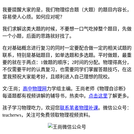
我要提醒大家的是，我们物理综合题（大题）的题目内容长，
容易使人心烦。如何应对呢？
我们求解这类大题的时候，不要想一口气吃掉整个题目，先做
一个小题，后面的思路就好找了。
在对基础概念进行复习的同时一定要配合做一定的相关试题的
联系，特别是基础题目，如单选题和多选题。平时做题，最重
要的就在于两点：1做题的顺序；2时间的分配。物理得高分，
不仅需要平时的认真复习，也需要同学们掌握答题技巧，在这
里我预祝大家能考好，且顺利进入自己理想的院校。
文/王尚；
高中物理网
力学组主编。王尚老师《物理自诊断》
每道题都有视频讲解的辅导书，热卖中。
点击这里
了解更多。
孩子学习物理吃力，欢迎您
联系笔者物理补课
。微信公众号：
teacherws，关注可免费领取物理视频资料。