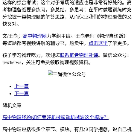
这样的综合考试；这个对于考场的适应也是非常有好处的。高
考物理备战要多练习，多总结，多思考；在平时做题训练时充
分挖掘一类物理题的解答思路，从而保证我们的物理题做的又
快又对。
文/王尚；
高中物理网
力学组主编。王尚老师《物理自诊断》
每道题都有视频讲解的辅导书，热卖中。
点击这里
了解更多。
孩子学习物理吃力，欢迎您
联系笔者物理补课
。微信公众号：
teacherws，关注可免费领取物理视频资料。
上一篇
下一篇
随机文章
高中物理经验|如何考好机械振动机械波这个模块？
高中物理包括很多个章节、模块。有几位同学抱怨，说自己机