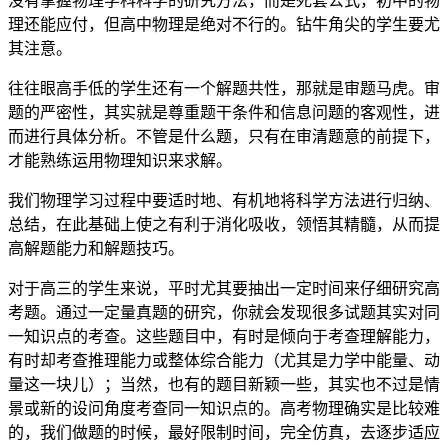
没有掌握物理学科科学的研究方法，而是死套公式，初中的物
理还能应付，但高中物理是绝对不行的。钻牛角尖的学生要尤
其注意。
往往眼高手低的学生还有一个解题共性，那就是审题马虎。审
题的严密性，其实就是尊重题干条件和信息问题的客观性，进
而进行具体分析。不管是什么题，只有在审清题意的前提下，
才能熟练运用物理知识来求解。
我们物理学习过程中要适时地、有机地将科学方法进行归纳、
总结，在此基础上使之有利于消化吸收，领悟其精髓，从而提
高解题能力和解题技巧。
对于高三的学生来说，平时尤其要抽出一定时间来仔细研究高
考题。通过一定量真题的研究，你就会发现很多试题其实对同
一知识点的考查。这些题目中，有时是倾向于考查理解能力，
有时却考查推理能力或整体综合能力（尤其是力学中能量、动
量这一块儿）；当然，也有的题目新颖一些，其实也不过是情
景或新的设问角度考查同一知识点的。高考物理确实是比较难
的，我们做题的时候，最好限制时间，完全仿真，去逐步适应