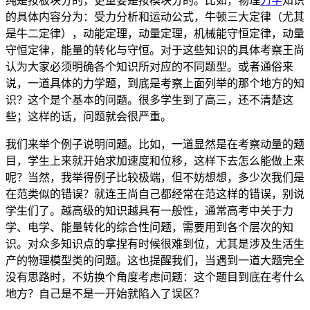
纯是按板块分的，更重要是按模块分的。比如，物理
力学
知识
的具体内容分为：受力分析和运动公式，牛顿三大定律（尤其
是牛二定律），动能定理，动量定理，机械能守恒定律，动量
守恒定律，能量的转化与守恒。对于这些知识的具体考察王尚
认为大家必须明确各个知识所对应的不同题型。或者通俗来
说，一道具体的力学题，到底是考察上面列举的那个地方的知
识？这个是个基本的问题。很多学生到了高三，还不清楚这
些；这样的话，问题就会很严重。
我们来举个例子说明问题。比如，一道显然是在考察动量的题
目，学生上来就开始求加速度和位移，这样下去怎么能做上来
呢？当然，我举得例子比较极端，但不妨想想，多少次我们是
在范类似的错误？就连王尚自己都经常在范这样的错误，别说
学生们了。越高级的知识越具有一般性，通常高考中关于力
学、电学、能量转化的综合性问题，需要用到各个层次的知
识。对众多知识点的拿捏有时候很难到位，尤其是涉及生活生
产的物理模型类的问题。这也提醒我们，当遇到一道大题完全
没有思路时，不妨换个角度考虑问题：这个题目到底在考什么
地方？自己是不是一开始就陷入了误区？