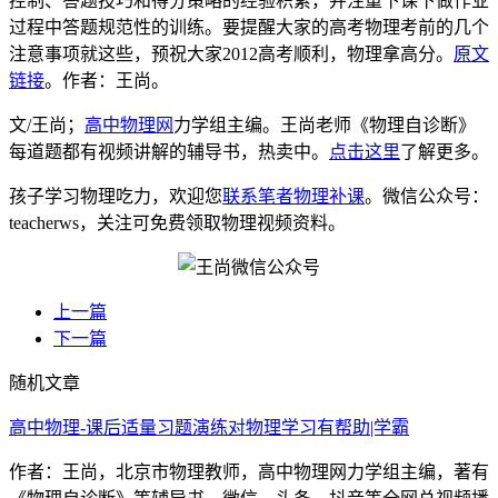
控制、答题技巧和得分策略的经验积累，并注重下课下做作业
过程中答题规范性的训练。要提醒大家的高考物理考前的几个
注意事项就这些，预祝大家2012高考顺利，物理拿高分。
原文
链接
。作者：王尚。
文/王尚；
高中物理网
力学组主编。王尚老师《物理自诊断》
每道题都有视频讲解的辅导书，热卖中。
点击这里
了解更多。
孩子学习物理吃力，欢迎您
联系笔者物理补课
。微信公众号：
teacherws，关注可免费领取物理视频资料。
上一篇
下一篇
随机文章
高中物理-课后适量习题演练对物理学习有帮助|学霸
作者：王尚，北京市物理教师，高中物理网力学组主编，著有