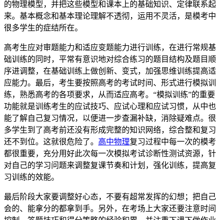
的物理模型，并把这些模型和课本上的基础知识、定律联系起
来。基本概念和基本理论理解不透彻，运用不灵活，是模考中
很多学生的症结所在。
高考生应对审题能力和适应变题能力进行训练，在进行常规基
础训练的同时，平常有意识地对综合练习的题目结构及题目顺
序进调整，在基础训练上做创新、变式，加强思维训练提高适
应能力。最后，考生要按照高考的考试时间、形式进行模拟训
练，熟悉高考的各项要求，从而适应高考。“模拟训练”的重要
功能就是训练考生的应试技巧、应试心理和应试习惯，从中也
能了解自己复习情况，以便进一步查漏补缺，消除疑难点。很
多学生到了高考前还没有形成完整的知识网络，综合整和复习
还不到位。这就很危险了。
高中物理
复习过程中每一次的模考
都很重要，充分用好此次每一次模拟考试诊断性测试资源，针
对自己的学习问题来调整复课节奏和计划，强化训练，提高复
习训练的效能。
最后阶段大家要调整好心态，不要有超常发挥的幻想；把自己
会的、能拿分的都拿到手。另外，在考场上大家还要注意时间