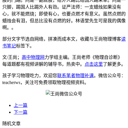
股的门路。同是一副屁股，给外人踢比给国人踢荣幸。同是一
只脚，踢国人比踢外人有劲。证严法师：一支蜡烛如果没有
心，就不能燃烧；即使有心，也要点燃才有意义。虽然点燃的
蜡烛会有泪，但总比没有点燃的好。林语堂先生可是我的偶像
啊。。
部分文字节选自网络，拼凑而成本文，收藏与王尚物理博客
读
书笔记
标签下。
文/王尚；
高中物理网
力学组主编。王尚老师《物理自诊断》
每道题都有视频讲解的辅导书，热卖中。
点击这里
了解更多。
孩子学习物理吃力，欢迎您
联系笔者物理补课
。微信公众号：
teacherws，关注可免费领取物理视频资料。
上一篇
下一篇
随机文章