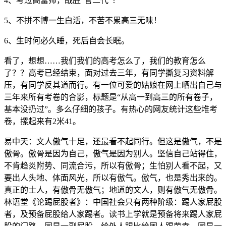
4、考过高富帅，战胜“官二代”！
5、不拼不博一生白活，不苦不累高三无味！
6、生时何必久睡，死后自会长眠。
看了，想想……我们我们的高考怎么了，我们的教育怎么
了？？高考已经结束，面对过去三年，有同学撕复习资料解
压，有同学反其道而行。有一位可爱的姑娘在网上晒出自己与
三年来所有考卷的合影，标题是“从高一到高三的所有卷子，
基本没扔过”。多么仔细的孩子。有热心的网友统计这些堆考
卷，摞起来有2米41。
易中天：文人傲气十足，还最看不起同行。但这是傲气，不是
傲骨。傲骨是因为自己，傲气是因为别人。坚信自己站得住，
不肯趋炎附势、同流合污，所以有傲骨；生怕别人看不起，又
要出人头地、体面风光，所以有傲气。傲气，也是秀出来的。
真正的士人，有傲骨无傲气；地道的文人，则有傲气无傲骨。
林语堂《论踢屁股者》：中国社会只有两种阶级：踢人家屁股
者，及预备屁股给人家踢者。读书上学就是预备将来踢人家屁