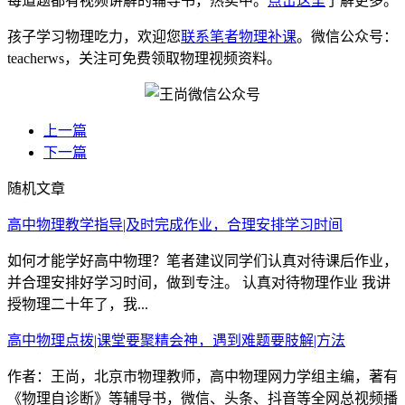
每道题都有视频讲解的辅导书，热卖中。
点击这里
了解更多。
孩子学习物理吃力，欢迎您
联系笔者物理补课
。微信公众号：
teacherws，关注可免费领取物理视频资料。
上一篇
下一篇
随机文章
高中物理教学指导|及时完成作业，合理安排学习时间
如何才能学好高中物理？笔者建议同学们认真对待课后作业，
并合理安排好学习时间，做到专注。 认真对待物理作业 我讲
授物理二十年了，我...
高中物理点拨|课堂要聚精会神，遇到难题要肢解|方法
作者：王尚，北京市物理教师，高中物理网力学组主编，著有
《物理自诊断》等辅导书，微信、头条、抖音等全网总视频播