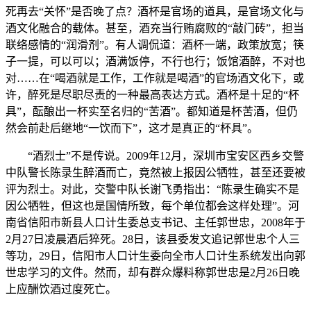
死再去“关怀”是否晚了点？酒杯是官场的道具，是官场文化与
酒文化融合的载体。甚至，酒充当行贿腐败的“敲门砖”，担当
联络感情的“润滑剂”。有人调侃道：酒杯一端，政策放宽；筷
子一提，可以可以；酒满饭停，不行也行；饭馆酒醉，不对也
对……在“喝酒就是工作，工作就是喝酒”的官场酒文化下，或
许，醉死是尽职尽责的一种最高表达方式。酒杯是十足的“杯
具”，酝酿出一杯实至名归的“苦酒”。都知道是杯苦酒，但仍
然会前赴后继地“一饮而下”，这才是真正的“杯具”。
“酒烈士”不是传说。2009年12月，深圳市宝安区西乡交警
中队警长陈录生醉酒而亡，竟然被上报因公牺牲，甚至还要被
评为烈士。对此，交警中队长谢飞勇指出：“陈录生确实不是
因公牺牲，但这也是国情所致，每个单位都会这样处理”。河
南省信阳市新县人口计生委总支书记、主任郭世忠，2008年于
2月27日凌晨酒后猝死。28日，该县委发文追记郭世忠个人三
等功，29日，信阳市人口计生委向全市人口计生系统发出向郭
世忠学习的文件。然而，却有群众爆料称郭世忠是2月26日晚
上应酬饮酒过度死亡。