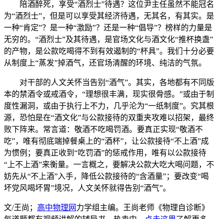
陪酒醉死，享受“酒烈士”待遇？这位尹主任虽然不能冠名
为“酒烈士”，但是可以享受其经济待遇，无其名，有其实。是
一种“肯定”？是一种“激励”？还是一种“倡导”？榜样的力量是
无穷的。“酒烈士”及其待遇，是官场文化与酒文化“推杯换盏”
的产物，是公款吃喝得不到有效遏制的“杯具”。我们十分必要
从制度上“蒸发”掉酒气，还官场清醒的环境、纯洁的气氛。
对干部的人文关怀当告别“酒气”。其实，各地都有不同版
本的禁酒令或戒酒令，“理想很丰满，现实很骨感。”或由于制
度性漏洞，或由于执行上不力，几乎沦为“一纸制度”。究其根
源，恐怕是在“酒文化”与公款接待的双重夹攻难以招架，最终
败下阵来。常言道：敬酒不吃喝罚酒。要真正实现“敬酒不
吃”，唯有彻底端掉餐桌上的“酒杯”，让公款接待“不上酒”成
为惯例；要真正收到“吃罚酒”的惩戒作用，唯有以公款接待
“上不上酒”来衡量。一言概之，要解决公款大吃大喝问题，不
妨先从“不上酒”入手，降低公款接待的“含酒量”；要改变“喝
坏党风喝坏胃”境况，人文关怀就得告别“酒气”。
文/王尚；
高中物理网
力学组主编。王尚老师《物理自诊断》