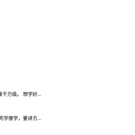
级。 想学好...
傻学，要讲方...