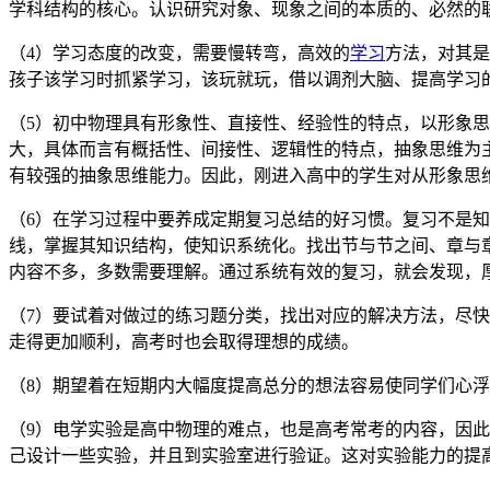
学科结构的核心。认识研究对象、现象之间的本质的、必然的
（4）学习态度的改变，需要慢转弯，高效的
学习
方法，对其是
孩子该学习时抓紧学习，该玩就玩，借以调剂大脑、提高学习
（5）初中物理具有形象性、直接性、经验性的特点，以形象
大，具体而言有概括性、间接性、逻辑性的特点，抽象思维为
有较强的抽象思维能力。因此，刚进入高中的学生对从形象思
（6）在学习过程中要养成定期复习总结的好习惯。复习不是
线，掌握其知识结构，使知识系统化。找出节与节之间、章与
内容不多，多数需要理解。通过系统有效的复习，就会发现，厚
（7）要试着对做过的练习题分类，找出对应的解决方法，尽
走得更加顺利，高考时也会取得理想的成绩。
（8）期望着在短期内大幅度提高总分的想法容易使同学们心
（9）电学实验是高中物理的难点，也是高考常考的内容，因
己设计一些实验，并且到实验室进行验证。这对实验能力的提