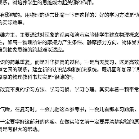
联系，对培养学生的思维能力起关键的作用。
有影响的。用物理的语言比喻一下是这样的：好的学习方法是“加
的实际效率。
思维为主，主要通过对现象的观察和演示实验使学生建立物理概
主，如高一物理所讲的摩擦力产生条件、静摩擦力方向、物体受
维到抽象思维的跨越难以适应。
知识的简单重复，而是升华提高的过程。一是当天复习，这是高
章之间的联系，建立新的认识结构和知识系统。既巩固和加深了
厚的物理教科书其实是“很薄的”。
快改变不良的学习方法、学习习惯、学习心理。其实本着一颗平
浮气躁，在复习时，一会儿翻这本参考书，一会儿看那本习题集
此一定要学好这部分的内容。在做实验之前一定要弄清楚实验的
高是有很大的帮助。