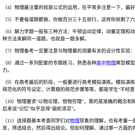
（4）物理最注重的就是公式的运用，在平常多注意一下，最
（5）不要每道题都做，你做百分三十五就行，这样你就剩了
（6）解力学题一般有三种方法：牛顿运动定律，动量定理和
种方法来解同一道题，也就是一题多解。
（7）物理备考一定要注意与物理量的测量有关的设计性实验
（8）通过一系列配套的专题练习，熟悉各种
高中物理
典型模型
力。
（9）在高考最后的阶段，一般要进行高考模拟演练。模拟演
规范化的符号设定，计算题的规范步骤等等，都是学生“不经意
（10）物理要求“以物论理，悟物穷理”，靠的是准确的概念
后来谈“记忆”似乎显得“画蛇添足”。
（11）选择题基本考查同学们对
物理
现象的理解，也有考量一
息，筛选组合，然后得出结论。但如何理解、通过哪一方面的