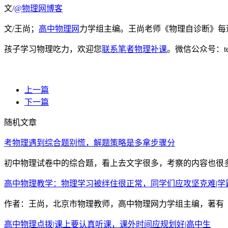
文/
@物理网博客
文/王尚；
高中物理网
力学组主编。王尚老师《物理自诊断》每
孩子学习物理吃力，欢迎您
联系笔者物理补课
。微信公众号：t
上一篇
下一篇
随机文章
考物理遇到综合题别慌，解题策略是多拿步骤分
初中物理试卷中的综合题，看上去文字很多，考察的内容也很多
高中物理教学：物理学习被绊住很正常，同学们应攻坚克难|学
作者：王尚，北京市物理教师，高中物理网力学组主编，著有《物
高中物理点拨|课上要认真听课，课外时间应规划好|高中生