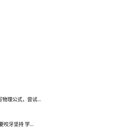
理公式，尝试...
牙坚持 学...