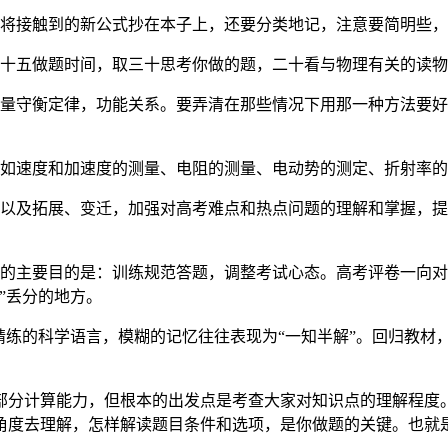
好将接触到的新公式抄在本子上，还要分类地记，注意要简明些
六十五做题时间，取三十思考你做的题，二十看与物理有关的读
动量守衡定律，功能关系。要弄清在那些情况下用那一种方法要
：如速度和加速度的测量、电阻的测量、电动势的测定、折射率
以及拓展、变迁，加强对高考难点和热点问题的理解和掌握，提
练的主要目的是：训练规范答题，调整考试心态。高考评卷一向
”丢分的地方。
和精练的科学语言，模糊的记忆往往表现为“一知半解”。回归教材
部分计算能力，但根本的出发点是考查大家对知识点的理解程度
角度去理解，怎样解读题目条件和选项，是你做题的关键。也就