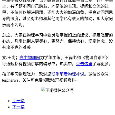
学生不喜欢魏老师，也许感觉这样好像显得自己笨一样。事实
上，有问题不问自己憋着，才是笨的表现。提问和交流的过
程，不仅可以解决问题，还能大大的加深印象，提高对问题思
考的深度，甚至对老师和其他同学也有很大的帮助，那大家何
乐而不为呢。
总之，大家在物理学习中要灵活掌握如上的建议，抱着吃苦的
心态，凡事比别人更尽心，更努力，保持信心，坚定信念，没
有攻不克的难关。
文/王尚；
高中物理网
力学组主编。王尚老师《物理自诊断》
每道题都有视频讲解的辅导书，热卖中。
点击这里
了解更多。
孩子学习物理吃力，欢迎您
联系笔者物理补课
。微信公众号：
teacherws，关注可免费领取物理视频资料。
上一篇
下一篇