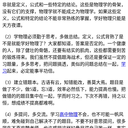
非就是定义，公式和一些特定的结论。这些是物理学的骨架，
没有它们的支撑，物理学就不能成之为物理学。如果这些定
义，公式和特定的结论不能非常熟练的掌握，学好物理只能是
天方夜谭。
（2）学物理必须勤于思考，多做总结。定义，公式背熟了是
不是就能学好物理了？大家都知道，答案是否定的。一个健康
的人，除了健壮的骨骼，还要有结实的肌肉，这些都需要刻苦
的锻炼得来。我们虽然不提倡题海战术，但还是要保证一定的
习题量，多多思考，把问题搞透，类似的问题总结在一起，
学
习
起来，必定能事半功倍。
（3）建立错题本。古语有云，知错能改，善莫大焉。题目是
做了不少，做5道，忘3道，效率必然低下，能力提高也慢。把
做错的的题目集中在一起，学而时习之，下次不再错，持之以
恒，想成绩不提高都难啊。
（4）多提问，多交流。学习
高中物理
不会，也不可能一帆风
顺，难免碰到自己解决不了的题目。不要不好意思提问，很多