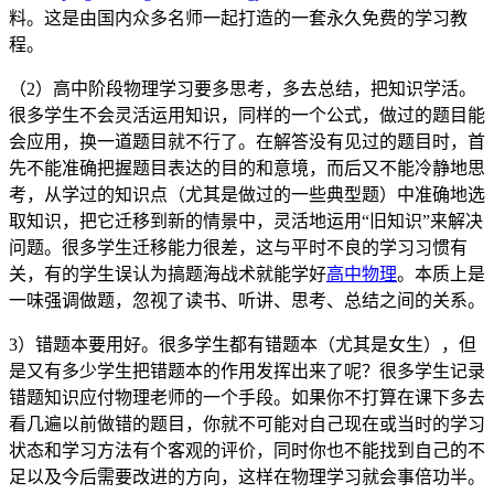
料。这是由国内众多名师一起打造的一套永久免费的学习教
程。
（2）高中阶段物理学习要多思考，多去总结，把知识学活。
很多学生不会灵活运用知识，同样的一个公式，做过的题目能
会应用，换一道题目就不行了。在解答没有见过的题目时，首
先不能准确把握题目表达的目的和意境，而后又不能冷静地思
考，从学过的知识点（尤其是做过的一些典型题）中准确地选
取知识，把它迁移到新的情景中，灵活地运用“旧知识”来解决
问题。很多学生迁移能力很差，这与平时不良的学习习惯有
关，有的学生误认为搞题海战术就能学好
高中物理
。本质上是
一味强调做题，忽视了读书、听讲、思考、总结之间的关系。
3）错题本要用好。很多学生都有错题本（尤其是女生），但
是又有多少学生把错题本的作用发挥出来了呢？很多学生记录
错题知识应付物理老师的一个手段。如果你不打算在课下多去
看几遍以前做错的题目，你就不可能对自己现在或当时的学习
状态和学习方法有个客观的评价，同时你也不能找到自己的不
足以及今后需要改进的方向，这样在物理学习就会事倍功半。