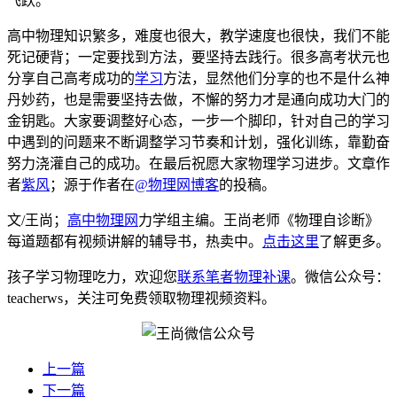
飞跃。
高中物理知识繁多，难度也很大，教学速度也很快，我们不能
死记硬背；一定要找到方法，要坚持去践行。很多高考状元也
分享自己高考成功的
学习
方法，显然他们分享的也不是什么神
丹妙药，也是需要坚持去做，不懈的努力才是通向成功大门的
金钥匙。大家要调整好心态，一步一个脚印，针对自己的学习
中遇到的问题来不断调整学习节奏和计划，强化训练，靠勤奋
努力浇灌自己的成功。在最后祝愿大家物理学习进步。文章作
者
紫风
；源于作者在
@物理网博客
的投稿。
文/王尚；
高中物理网
力学组主编。王尚老师《物理自诊断》
每道题都有视频讲解的辅导书，热卖中。
点击这里
了解更多。
孩子学习物理吃力，欢迎您
联系笔者物理补课
。微信公众号：
teacherws，关注可免费领取物理视频资料。
上一篇
下一篇