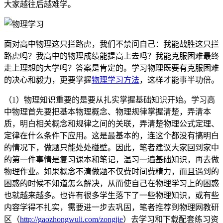
大家越往后越难学。
面对高中物理这只拦路虎，我们不禁问自己：我能战胜这只拦
路虎吗？我高中的物理成绩能提高上去吗？我能克服困难最终
走上理想的大学吗？答案是肯定的。学习物理既要有克服困难
的决心和毅力，更要掌握
物理学习方法
，这样才能事半功倍。
（1）物理知识重要的是要从扎实掌握基础知识开始。学习高
中物理首先要把基本物理概念、物理规律掌握清楚，弄清本
质，明白相关概念和规律之间的关联，弄清楚物理公式定理、
定律在什么条件下应用。这是最基本的，连这个都没有搞明白
的情况下，做题只能处处碰壁。因此，笔者建议大家回到家中
的第一件事情是复习课本和笔记，温习一遍基础知识，再去做
物理作业。如果概念不清做题不仅费时间费精力，而且遇到的
困惑的时候不知道怎么解决，从而使自己在物理学习上的困惑
也就越来越多。也许有很多学生落下了一些物理知识，或有些
内容学得不扎实，需要进一步去巩固，笔者推荐到物理网教研
区（
http://gaozhongwuli.com/zongjie
）去学习和下载配套练习资