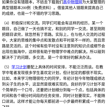
如果你没有错题本，不妨去下载我们
高中物理网
为大家整理的
典型错题本200例（免费资料）。借鉴其他人错题来提高自己
的成绩，也是一个不错的学习思路。
（4）积极探讨和交流。同学们可能会有这样的经历，某一个
题目，自己做了一天也搞不定，和别的同学一交流，甚至刚刚
把题目读完，就忽然有了思路。实际上，在与他人交流的过程
中，大家的思维的集中点和发散点和平时是不一样的，而且思
路是灵活的，这个时候有些平时没有注意到的知识点或细节会
出现在脑海中，这样很有助于物理学中难点的解决。所以碰到
解决不了的问题，多交流，是一个非常好的解决办法。
（5）
学习计划
要配上具体的时间安排，不能泛泛而谈。在教
学中笔者发现很多学生喜欢定计划，但计划定的都很不现实。
比如，本来学习物理很吃力的同学，年初计划今年物理成绩达
到尖子生的水平，这显然是很难实现的。良好的学习计划不是
个简单的一个口号，还要把计划细分到每一个点，包括具体的
时间和各个细分时间段的任务安排，同时计划要现实，不能随
口说说。这样才能让你每天都前进一小步最终积累成一个质的