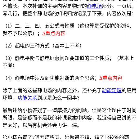
不擅长。本次补课的主要内容是物理的
静电场
部分。一页纸，
零几行，把整个静电场的知识归纳记录了下来，内容依次是：
（1）二、三、四、五公式与性质（这也算是受保护的资料，
就不予以公示）；
Δ重点内容
（2）起电的三种方式（基本上不考）
（3）静电平衡与静电屏蔽问题要知道的三个性质；（基本上
不考）
（4）静电场中涉及到功能判断的两个思路；
Δ重点内容
除了上面的这些静电场的内容之外，还补充了
动能定理
的应用
环境，
功能关系
到底是怎么一回事？
最后还给小杨答疑了一道摩擦力的问题，但是这个题由于时间
所限，是答疑而不是我的补课教案中内容，我觉得自己讲的不
是太好，以后有机会还会再讲一遍。
给小杨布置了7道专项练习，她做得不错，错了比较难的两