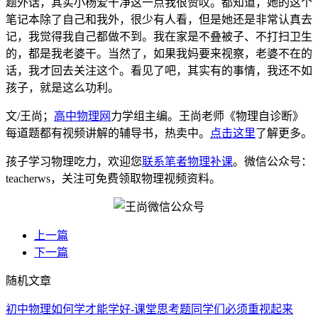
题外话，其实小杨爱干净这一点我很赞叹。都知道，她的这个
笔记本除了自己和我外，很少有人看，但是她还是非常认真去
记，我觉得我自己都做不到。我在家是不叠被子、不打扫卫生
的，都是我老婆干。当然了，如果我妈要来视察，老婆不在的
话，我才回去关注这个。看见了吧，其实有的事情，我还不如
孩子，就是这么功利。
文/王尚；
高中物理网
力学组主编。王尚老师《物理自诊断》
每道题都有视频讲解的辅导书，热卖中。
点击这里
了解更多。
孩子学习物理吃力，欢迎您
联系笔者物理补课
。微信公众号：
teacherws，关注可免费领取物理视频资料。
上一篇
下一篇
随机文章
初中物理如何学才能学好-课堂思考题同学们必须重视起来