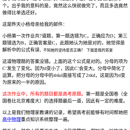
个。出乎我的意料的是，竟然这么快就做完了，而且多选竟然
做得比单选还好。
这是昨天小杨母亲给我的邮件：
小杨第一次作业共7道题，第一题选错为C，正确应为D；第三
题错选为B，正确答案是C，此题她认为她是对的，她觉得是
解析中的公式有误
，不知她的坚持是否正确？ 下面是我的答复
这道物理题的答案没错。上面的这个公式是对的。分母的项为
C’发生了变化。因为d变小了，因此C’会变大。分母中简化了
运算。把分母的分母中的4πkd直接写成了2πkd，这是因为d变
为原来的一半的原因。
这次作业中，所有的题目都是高考原题。
第一题是全国卷（全
国卷比北京难度大）的选择题最后一道，因此有一定的难度。
以上是我们物理家教课的记录，希望高考前能够有时间帮她把
高中物理
重点知识系统整理一遍。