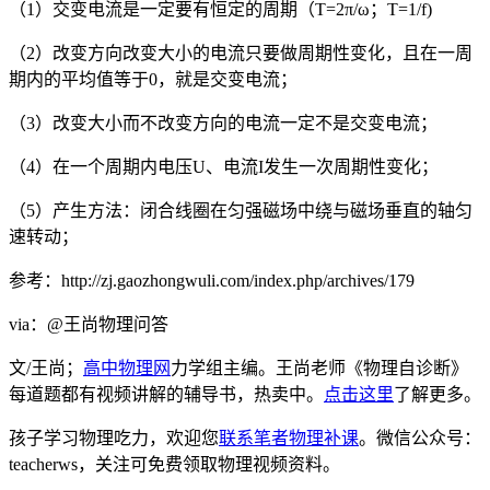
（1）交变电流是一定要有恒定的周期（T=2π/ω；T=1/f)
（2）改变方向改变大小的电流只要做周期性变化，且在一周
期内的平均值等于0，就是交变电流；
（3）改变大小而不改变方向的电流一定不是交变电流；
（4）在一个周期内电压U、电流I发生一次周期性变化；
（5）产生方法：闭合线圈在匀强磁场中绕与磁场垂直的轴匀
速转动；
参考：http://zj.gaozhongwuli.com/index.php/archives/179
via：@王尚物理问答
文/王尚；
高中物理网
力学组主编。王尚老师《物理自诊断》
每道题都有视频讲解的辅导书，热卖中。
点击这里
了解更多。
孩子学习物理吃力，欢迎您
联系笔者物理补课
。微信公众号：
teacherws，关注可免费领取物理视频资料。