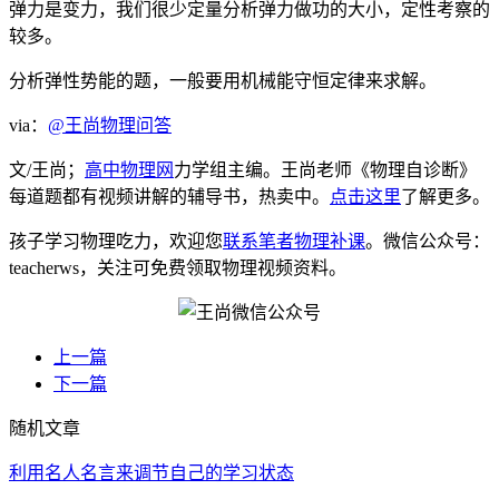
弹力是变力，我们很少定量分析弹力做功的大小，定性考察的
较多。
分析弹性势能的题，一般要用机械能守恒定律来求解。
via：
@王尚物理问答
文/王尚；
高中物理网
力学组主编。王尚老师《物理自诊断》
每道题都有视频讲解的辅导书，热卖中。
点击这里
了解更多。
孩子学习物理吃力，欢迎您
联系笔者物理补课
。微信公众号：
teacherws，关注可免费领取物理视频资料。
上一篇
下一篇
随机文章
利用名人名言来调节自己的学习状态