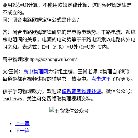
要用P总=UI计算，不能用欧姆定律计算，这时候欧姆定律是
不成立的。
问：闭合电路欧姆定律公式是什么？
答：闭合电路欧姆定律研究的是电源电动势、干路电流、系统
总电阻间的关系，电源的电动势等于干路电流乘以电路内外电
阻之和。表达式：E=I（r+R）=U外+Ir=U外+U内。
高中物理网http://gaozhongwuli.com/
文/王尚；
高中物理网
力学组主编。王尚老师《物理自诊断》
每道题都有视频讲解的辅导书，热卖中。
点击这里
了解更多。
孩子学习物理吃力，欢迎您
联系笔者物理补课
。微信公众号：
teacherws，关注可免费领取物理视频资料。
上一篇
下一篇