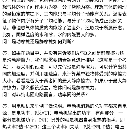
答：物体的内能，包括物体内所有的分子动能和分子势能。理
想气体的分子间作用力为零，分子势能为零。理想气体的物理
的量恒定的前提下，其内能只与平均分子动能有关系。温度表
征了物体内所有分子平均动能，与分子平均动能成正比例关
系。非理想气体物质的内能除了温度外，还取决于所属形态，
比如，同样温度的水和冰，水的内能要大的多。
问：是动摩擦还是静摩擦如何判断？
答：如果在题目中，并没有告诉我们A与B之间是静摩擦力还
是滑动摩擦力，我们就需要结合题意进行推导（这就是一个考
点）。要采用假设法，可以先假设是静摩擦力，可以计算出共
同的加速度，并利用加速度，来计算某单独物体受到的摩擦力
大小，看看是否大于两者间的最大静摩擦力。如果小于最大静
摩擦力，那么假设成立，物体间就是静摩擦力。
问：对非纯电阻电路而言，功率间的关系？
答：用电动机来举例子做说明。电动机消耗的总功率都来自电
源，是电功率，P总=UI；电动机输出的功率，有两部分，一
部分是机械功率，P机；另外的就是机器自身发热的损耗，即
热功率P热=I^2*R；这三个功率间关系：P总=P机+P热；电压