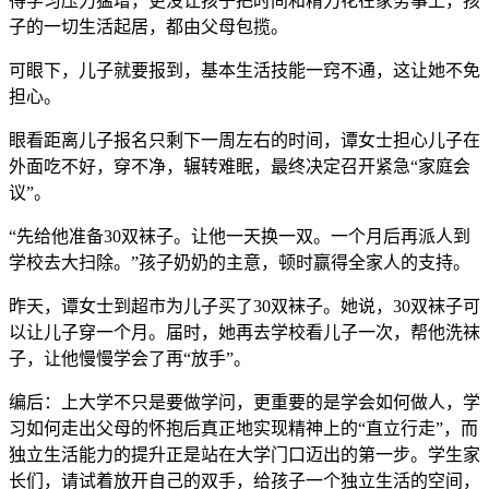
得学习压力猛增，更没让孩子把时间和精力花在家务事上，孩
子的一切生活起居，都由父母包揽。
可眼下，儿子就要报到，基本生活技能一窍不通，这让她不免
担心。
眼看距离儿子报名只剩下一周左右的时间，谭女士担心儿子在
外面吃不好，穿不净，辗转难眠，最终决定召开紧急“家庭会
议”。
“先给他准备30双袜子。让他一天换一双。一个月后再派人到
学校去大扫除。”孩子奶奶的主意，顿时赢得全家人的支持。
昨天，谭女士到超市为儿子买了30双袜子。她说，30双袜子可
以让儿子穿一个月。届时，她再去学校看儿子一次，帮他洗袜
子，让他慢慢学会了再“放手”。
编后：上大学不只是要做学问，更重要的是学会如何做人，学
习如何走出父母的怀抱后真正地实现精神上的“直立行走”，而
独立生活能力的提升正是站在大学门口迈出的第一步。学生家
长们，请试着放开自己的双手，给孩子一个独立生活的空间，