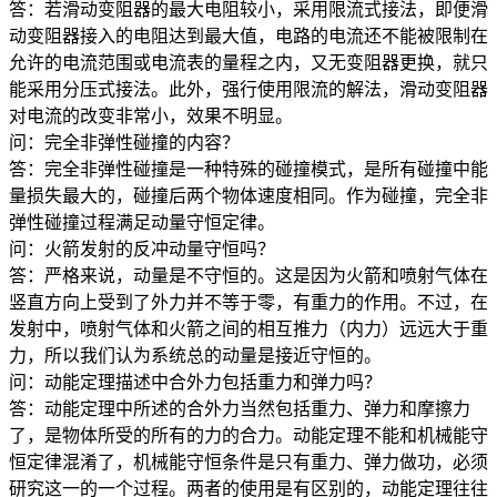
答：若滑动变阻器的最大电阻较小，采用限流式接法，即便滑
动变阻器接入的电阻达到最大值，电路的电流还不能被限制在
允许的电流范围或电流表的量程之内，又无变阻器更换，就只
能采用分压式接法。此外，强行使用限流的解法，滑动变阻器
对电流的改变非常小，效果不明显。
问：完全非弹性碰撞的内容？
答：完全非弹性碰撞是一种特殊的碰撞模式，是所有碰撞中能
量损失最大的，碰撞后两个物体速度相同。作为碰撞，完全非
弹性碰撞过程满足动量守恒定律。
问：火箭发射的反冲动量守恒吗？
答：严格来说，动量是不守恒的。这是因为火箭和喷射气体在
竖直方向上受到了外力并不等于零，有重力的作用。不过，在
发射中，喷射气体和火箭之间的相互推力（内力）远远大于重
力，所以我们认为系统总的动量是接近守恒的。
问：动能定理描述中合外力包括重力和弹力吗？
答：动能定理中所述的合外力当然包括重力、弹力和摩擦力
了，是物体所受的所有的力的合力。动能定理不能和机械能守
恒定律混淆了，机械能守恒条件是只有重力、弹力做功，必须
研究这一的一个过程。两者的使用是有区别的，动能定理往往