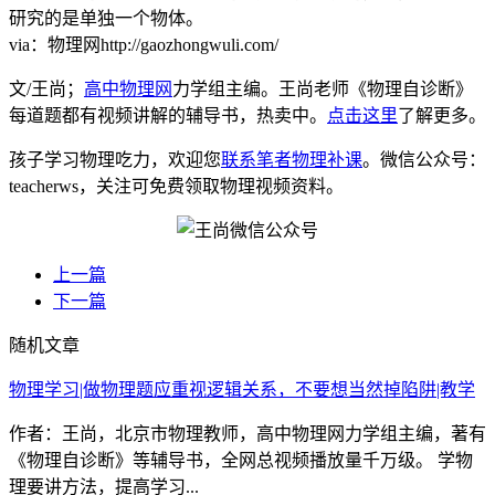
研究的是单独一个物体。
via：物理网http://gaozhongwuli.com/
文/王尚；
高中物理网
力学组主编。王尚老师《物理自诊断》
每道题都有视频讲解的辅导书，热卖中。
点击这里
了解更多。
孩子学习物理吃力，欢迎您
联系笔者物理补课
。微信公众号：
teacherws，关注可免费领取物理视频资料。
上一篇
下一篇
随机文章
物理学习|做物理题应重视逻辑关系，不要想当然掉陷阱|教学
作者：王尚，北京市物理教师，高中物理网力学组主编，著有
《物理自诊断》等辅导书，全网总视频播放量千万级。 学物
理要讲方法，提高学习...